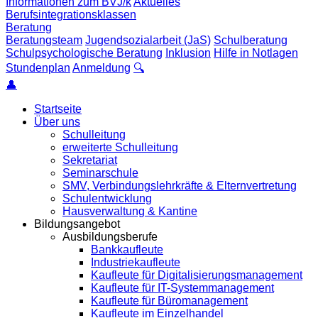
Informationen zum BVJ/k
Aktuelles
Berufsintegrationsklassen
Beratung
Beratungsteam
Jugendsozialarbeit (JaS)
Schulberatung
Schulpsychologische Beratung
Inklusion
Hilfe in Notlagen
Stundenplan
Anmeldung
🔍
👤
Startseite
Über uns
Schulleitung
erweiterte Schulleitung
Sekretariat
Seminarschule
SMV, Verbindungslehrkräfte & Elternvertretung
Schulentwicklung
Hausverwaltung & Kantine
Bildungsangebot
Ausbildungsberufe
Bankkaufleute
Industriekaufleute
Kaufleute für Digitalisierungsmanagement
Kaufleute für IT-Systemmanagement
Kaufleute für Büromanagement
Kaufleute im Einzelhandel