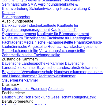
Schulleitung
Erweiterte Schulleitung
Sekretariat
Seminarschule
SMV, Verbindungslehrkräfte &
Elternvertretung
Schulentwicklung
Hausverwaltung &
Kantine
Bildungsangebot
Ausbildungsberufe
Bankkaufleute
Industriekaufleute
Kaufleute für
Digitalisierungsmanagement
Kaufleute für IT-
Systemmanagement
Kaufleute für Büromanagement
Kaufleute im Einzelhandel
Fachkräfte für Lagerlogistik
Fachlagerist
Medizinische Fachangestellte
Pharmazeutisch-
kaufmännische Angestellte
Rechtsanwaltsfachangestellte
Steuerfachangestellte
Verwaltungsfachangestellte
Zahnmedizinische Fachangestellte
Zuständige Kammern
Bayerische Landesapothekerkammer
Bayerische
Landesärztekammer
Bayerische Landeszahnärztekammer
Bayerische Verwaltungsschule
Handwerkskammer
Industrie-
und Handelskammer
Rechtsanwaltskammer
Steuerberaterkammer
Erasmus+
Informationen zu Erasmus+
Aktuelles
Fachbereiche
Deutsch
Englisch
Politik und Gesellschaft
Religion/Ethik
Berufsvorbereitung