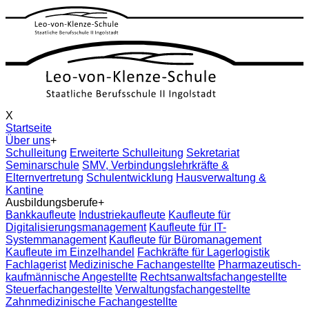
X
Startseite
Über uns
+
Schulleitung
Erweiterte Schulleitung
Sekretariat
Seminarschule
SMV, Verbindungslehrkräfte &
Elternvertretung
Schulentwicklung
Hausverwaltung &
Kantine
Ausbildungsberufe
+
Bankkaufleute
Industriekaufleute
Kaufleute für
Digitalisierungsmanagement
Kaufleute für IT-
Systemmanagement
Kaufleute für Büromanagement
Kaufleute im Einzelhandel
Fachkräfte für Lagerlogistik
Fachlagerist
Medizinische Fachangestellte
Pharmazeutisch-
kaufmännische Angestellte
Rechtsanwaltsfachangestellte
Steuerfachangestellte
Verwaltungsfachangestellte
Zahnmedizinische Fachangestellte