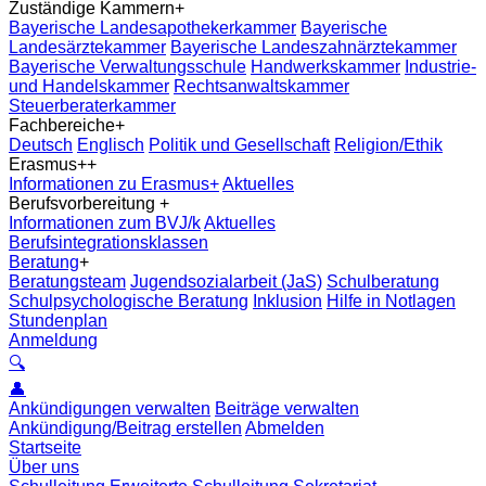
Zuständige Kammern
+
Bayerische Landesapothekerkammer
Bayerische
Landesärztekammer
Bayerische Landeszahnärztekammer
Bayerische Verwaltungsschule
Handwerkskammer
Industrie-
und Handelskammer
Rechtsanwaltskammer
Steuerberaterkammer
Fachbereiche
+
Deutsch
Englisch
Politik und Gesellschaft
Religion/Ethik
Erasmus+
+
Informationen zu Erasmus+
Aktuelles
Berufsvorbereitung
+
Informationen zum BVJ/k
Aktuelles
Berufsintegrationsklassen
Beratung
+
Beratungsteam
Jugendsozialarbeit (JaS)
Schulberatung
Schulpsychologische Beratung
Inklusion
Hilfe in Notlagen
Stundenplan
Anmeldung
🔍
👤
Ankündigungen verwalten
Beiträge verwalten
Ankündigung/Beitrag erstellen
Abmelden
Startseite
Über uns