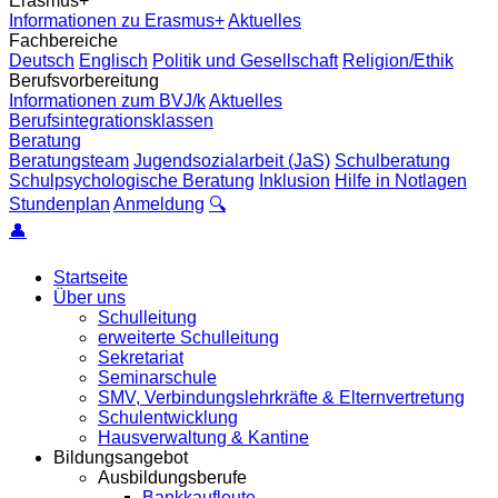
Erasmus+
Informationen zu Erasmus+
Aktuelles
Fachbereiche
Deutsch
Englisch
Politik und Gesellschaft
Religion/Ethik
Berufsvorbereitung
Informationen zum BVJ/k
Aktuelles
Berufsintegrationsklassen
Beratung
Beratungsteam
Jugendsozialarbeit (JaS)
Schulberatung
Schulpsychologische Beratung
Inklusion
Hilfe in Notlagen
Stundenplan
Anmeldung
🔍
👤
Startseite
Über uns
Schulleitung
erweiterte Schulleitung
Sekretariat
Seminarschule
SMV, Verbindungslehrkräfte & Elternvertretung
Schulentwicklung
Hausverwaltung & Kantine
Bildungsangebot
Ausbildungsberufe
Bankkaufleute