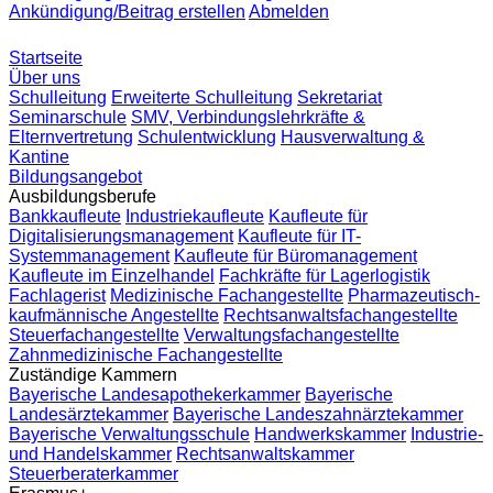
Ankündigung/Beitrag erstellen
Abmelden
Startseite
Über uns
Schulleitung
Erweiterte Schulleitung
Sekretariat
Seminarschule
SMV, Verbindungslehrkräfte &
Elternvertretung
Schulentwicklung
Hausverwaltung &
Kantine
Bildungsangebot
Ausbildungsberufe
Bankkaufleute
Industriekaufleute
Kaufleute für
Digitalisierungsmanagement
Kaufleute für IT-
Systemmanagement
Kaufleute für Büromanagement
Kaufleute im Einzelhandel
Fachkräfte für Lagerlogistik
Fachlagerist
Medizinische Fachangestellte
Pharmazeutisch-
kaufmännische Angestellte
Rechtsanwaltsfachangestellte
Steuerfachangestellte
Verwaltungsfachangestellte
Zahnmedizinische Fachangestellte
Zuständige Kammern
Bayerische Landesapothekerkammer
Bayerische
Landesärztekammer
Bayerische Landeszahnärztekammer
Bayerische Verwaltungsschule
Handwerkskammer
Industrie-
und Handelskammer
Rechtsanwaltskammer
Steuerberaterkammer