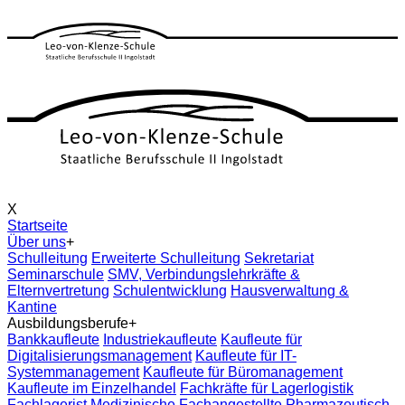
X
Startseite
Über uns
+
Schulleitung
Erweiterte Schulleitung
Sekretariat
Seminarschule
SMV, Verbindungslehrkräfte &
Elternvertretung
Schulentwicklung
Hausverwaltung &
Kantine
Ausbildungsberufe
+
Bankkaufleute
Industriekaufleute
Kaufleute für
Digitalisierungsmanagement
Kaufleute für IT-
Systemmanagement
Kaufleute für Büromanagement
Kaufleute im Einzelhandel
Fachkräfte für Lagerlogistik
Fachlagerist
Medizinische Fachangestellte
Pharmazeutisch-