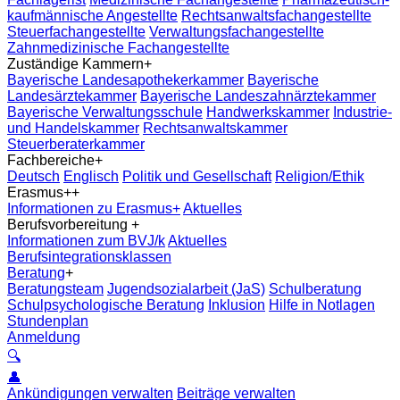
kaufmännische Angestellte
Rechtsanwaltsfachangestellte
Steuerfachangestellte
Verwaltungsfachangestellte
Zahnmedizinische Fachangestellte
Zuständige Kammern
+
Bayerische Landesapothekerkammer
Bayerische
Landesärztekammer
Bayerische Landeszahnärztekammer
Bayerische Verwaltungsschule
Handwerkskammer
Industrie-
und Handelskammer
Rechtsanwaltskammer
Steuerberaterkammer
Fachbereiche
+
Deutsch
Englisch
Politik und Gesellschaft
Religion/Ethik
Erasmus+
+
Informationen zu Erasmus+
Aktuelles
Berufsvorbereitung
+
Informationen zum BVJ/k
Aktuelles
Berufsintegrationsklassen
Beratung
+
Beratungsteam
Jugendsozialarbeit (JaS)
Schulberatung
Schulpsychologische Beratung
Inklusion
Hilfe in Notlagen
Stundenplan
Anmeldung
🔍
👤
Ankündigungen verwalten
Beiträge verwalten