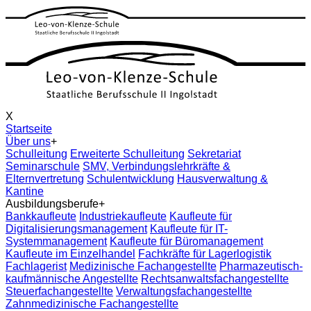
X
Startseite
Über uns
+
Schulleitung
Erweiterte Schulleitung
Sekretariat
Seminarschule
SMV, Verbindungslehrkräfte &
Elternvertretung
Schulentwicklung
Hausverwaltung &
Kantine
Ausbildungsberufe
+
Bankkaufleute
Industriekaufleute
Kaufleute für
Digitalisierungsmanagement
Kaufleute für IT-
Systemmanagement
Kaufleute für Büromanagement
Kaufleute im Einzelhandel
Fachkräfte für Lagerlogistik
Fachlagerist
Medizinische Fachangestellte
Pharmazeutisch-
kaufmännische Angestellte
Rechtsanwaltsfachangestellte
Steuerfachangestellte
Verwaltungsfachangestellte
Zahnmedizinische Fachangestellte