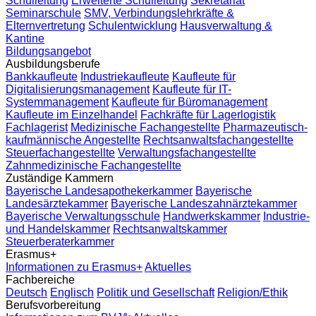
Schulleitung
Erweiterte Schulleitung
Sekretariat
Seminarschule
SMV, Verbindungslehrkräfte &
Elternvertretung
Schulentwicklung
Hausverwaltung &
Kantine
Bildungsangebot
Ausbildungsberufe
Bankkaufleute
Industriekaufleute
Kaufleute für
Digitalisierungsmanagement
Kaufleute für IT-
Systemmanagement
Kaufleute für Büromanagement
Kaufleute im Einzelhandel
Fachkräfte für Lagerlogistik
Fachlagerist
Medizinische Fachangestellte
Pharmazeutisch-
kaufmännische Angestellte
Rechtsanwaltsfachangestellte
Steuerfachangestellte
Verwaltungsfachangestellte
Zahnmedizinische Fachangestellte
Zuständige Kammern
Bayerische Landesapothekerkammer
Bayerische
Landesärztekammer
Bayerische Landeszahnärztekammer
Bayerische Verwaltungsschule
Handwerkskammer
Industrie-
und Handelskammer
Rechtsanwaltskammer
Steuerberaterkammer
Erasmus+
Informationen zu Erasmus+
Aktuelles
Fachbereiche
Deutsch
Englisch
Politik und Gesellschaft
Religion/Ethik
Berufsvorbereitung