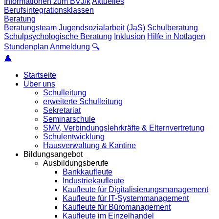
Informationen zum BVJ/k
Aktuelles
Berufsintegrationsklassen
Beratung
Beratungsteam
Jugendsozialarbeit (JaS)
Schulberatung
Schulpsychologische Beratung
Inklusion
Hilfe in Notlagen
Stundenplan
Anmeldung
🔍
👤
Startseite
Über uns
Schulleitung
erweiterte Schulleitung
Sekretariat
Seminarschule
SMV, Verbindungslehrkräfte & Elternvertretung
Schulentwicklung
Hausverwaltung & Kantine
Bildungsangebot
Ausbildungsberufe
Bankkaufleute
Industriekaufleute
Kaufleute für Digitalisierungsmanagement
Kaufleute für IT-Systemmanagement
Kaufleute für Büromanagement
Kaufleute im Einzelhandel