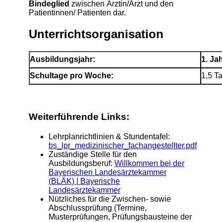
Bindeglied
zwischen Ärztin/Arzt und den
Patientinnen/ Patienten dar.
Unterrichtsorganisation
Ausbildungsjahr:
1. Ja
Schultage pro Woche:
1,5 T
Weiterführende Links:
Lehrplanrichtlinien & Stundentafel:
bs_lpr_medizinischer_fachangestellter.pdf
Zuständige Stelle für den
Ausbildungsberuf:
Willkommen bei der
Bayerischen Landesärztekammer
(BLÄK) | Bayerische
Landesärztekammer
Nützliches für die Zwischen- sowie
Abschlussprüfung (Termine,
Musterprüfungen, Prüfungsbausteine der