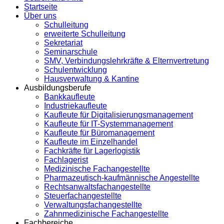
Startseite
Über uns
Schulleitung
erweiterte Schulleitung
Sekretariat
Seminarschule
SMV, Verbindungslehrkräfte & Elternvertretung
Schulentwicklung
Hausverwaltung & Kantine
Ausbildungsberufe
Bankkaufleute
Industriekaufleute
Kaufleute für Digitalisierungsmanagement
Kaufleute für IT-Systemmanagement
Kaufleute für Büromanagement
Kaufleute im Einzelhandel
Fachkräfte für Lagerlogistik
Fachlagerist
Medizinische Fachangestellte
Pharmazeutisch-kaufmännische Angestellte
Rechtsanwaltsfachangestellte
Steuerfachangestellte
Verwaltungsfachangestellte
Zahnmedizinische Fachangestellte
Fachbereiche