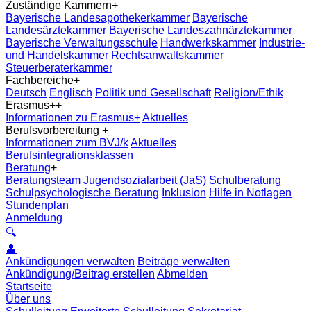
Zuständige Kammern
+
Bayerische Landesapothekerkammer
Bayerische
Landesärztekammer
Bayerische Landeszahnärztekammer
Bayerische Verwaltungsschule
Handwerkskammer
Industrie-
und Handelskammer
Rechtsanwaltskammer
Steuerberaterkammer
Fachbereiche
+
Deutsch
Englisch
Politik und Gesellschaft
Religion/Ethik
Erasmus+
+
Informationen zu Erasmus+
Aktuelles
Berufsvorbereitung
+
Informationen zum BVJ/k
Aktuelles
Berufsintegrationsklassen
Beratung
+
Beratungsteam
Jugendsozialarbeit (JaS)
Schulberatung
Schulpsychologische Beratung
Inklusion
Hilfe in Notlagen
Stundenplan
Anmeldung
🔍
👤
Ankündigungen verwalten
Beiträge verwalten
Ankündigung/Beitrag erstellen
Abmelden
Startseite
Über uns