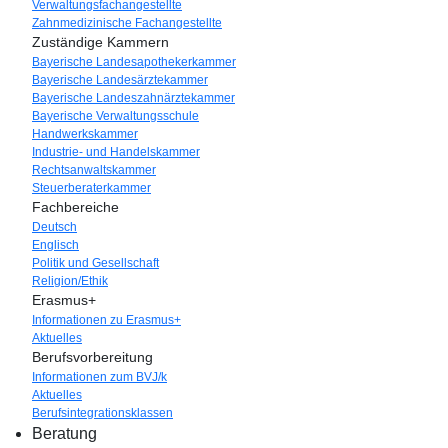
Verwaltungsfachangestellte
Zahnmedizinische Fachangestellte
Zuständige Kammern
Bayerische Landesapothekerkammer
Bayerische Landesärztekammer
Bayerische Landeszahnärztekammer
Bayerische Verwaltungsschule
Handwerkskammer
Industrie- und Handelskammer
Rechtsanwaltskammer
Steuerberaterkammer
Fachbereiche
Deutsch
Englisch
Politik und Gesellschaft
Religion/Ethik
Erasmus+
Informationen zu Erasmus+
Aktuelles
Berufsvorbereitung
Informationen zum BVJ/k
Aktuelles
Berufsintegrationsklassen
Beratung