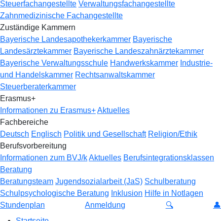
Steuerfachangestellte
Verwaltungsfachangestellte
Zahnmedizinische Fachangestellte
Zuständige Kammern
Bayerische Landesapothekerkammer
Bayerische
Landesärztekammer
Bayerische Landeszahnärztekammer
Bayerische Verwaltungsschule
Handwerkskammer
Industrie-
und Handelskammer
Rechtsanwaltskammer
Steuerberaterkammer
Erasmus+
Informationen zu Erasmus+
Aktuelles
Fachbereiche
Deutsch
Englisch
Politik und Gesellschaft
Religion/Ethik
Berufsvorbereitung
Informationen zum BVJ/k
Aktuelles
Berufsintegrationsklassen
Beratung
Beratungsteam
Jugendsozialarbeit (JaS)
Schulberatung
Schulpsychologische Beratung
Inklusion
Hilfe in Notlagen
Stundenplan
Anmeldung
🔍
👤
Startseite