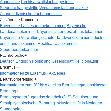
Angestellte
Rechtsanwaltsfachangestellte
Steuerfachangestellte
Verwaltungsfachangestellte
Zahnmedizinische Fachangestellte
Zuständige Kammern
+
Bayerische Landesapothekerkammer
Bayerische
Landesärztekammer
Bayerische Landeszahnärztekammer
Bayerische Verwaltungsschule
Handwerkskammer
Industrie-
und Handelskammer
Rechtsanwaltskammer
Steuerberaterkammer
Fachbereiche
+
Deutsch
Englisch
Politik und Gesellschaft
Religion/Ethik
Erasmus+
+
Informationen zu Erasmus+
Aktuelles
Berufsvorbereitung
+
Informationen zum BVJ/k
Aktuelles
Berufsintegrationsklassen
Beratung
+
Beratungsteam
Jugendsozialarbeit (JaS)
Schulberatung
Schulpsychologische Beratung
Inklusion
Hilfe in Notlagen
Stundenplan