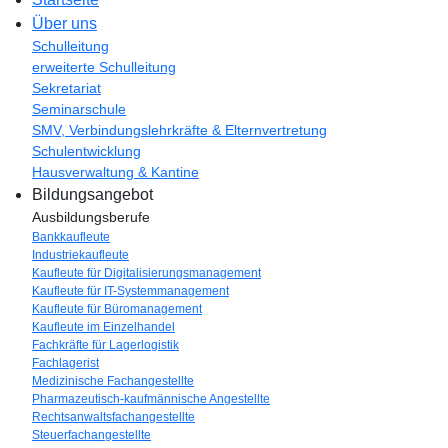
Über uns
Schulleitung
erweiterte Schulleitung
Sekretariat
Seminarschule
SMV, Verbindungslehrkräfte & Elternvertretung
Schulentwicklung
Hausverwaltung & Kantine
Bildungsangebot
Ausbildungsberufe
Bankkaufleute
Industriekaufleute
Kaufleute für Digitalisierungsmanagement
Kaufleute für IT-Systemmanagement
Kaufleute für Büromanagement
Kaufleute im Einzelhandel
Fachkräfte für Lagerlogistik
Fachlagerist
Medizinische Fachangestellte
Pharmazeutisch-kaufmännische Angestellte
Rechtsanwaltsfachangestellte
Steuerfachangestellte