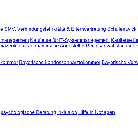
le
SMV, Verbindungslehrkräfte & Elternvertretung
Schulentwick
ngsmanagement
Kaufleute für IT-Systemmanagement
Kaufleute f
mazeutisch-kaufmännische Angestellte
Rechtsanwaltsfachanges
tekammer
Bayerische Landeszahnärztekammer
Bayerische Verw
r
lpsychologische Beratung
Inklusion
Hilfe in Notlagen