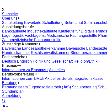
X
Startseite
Über uns
+
Schulleitung
Erweiterte Schulleitung
Sekretariat
Seminarschu
Ausbildungsberufe
+
Bankkaufleute
Industriekaufleute
Kaufleute für Digitalisieru
Lagerlogistik
Fachlagerist
Medizinische Fachangestellte
Phar
Zahnmedizinische Fachangestellte
Zuständige Kammern
+
Bayerische Landesapothekerkammer
Bayerische Landesärz
Handelskammer
Rechtsanwaltskammer
Steuerberaterkamme
Fachbereiche
+
Deutsch
Englisch
Politik und Gesellschaft
Religion/Ethik
Erasmus+
+
Informationen zu Erasmus+
Aktuelles
Berufsvorbereitung
+
Informationen zum BVJ/k
Aktuelles
Berufsintegrationsklassen
Beratung
+
Beratungsteam
Jugendsozialarbeit (JaS)
Schulberatung
Schu
Stundenplan
Anmeldung
🔍
👤
+