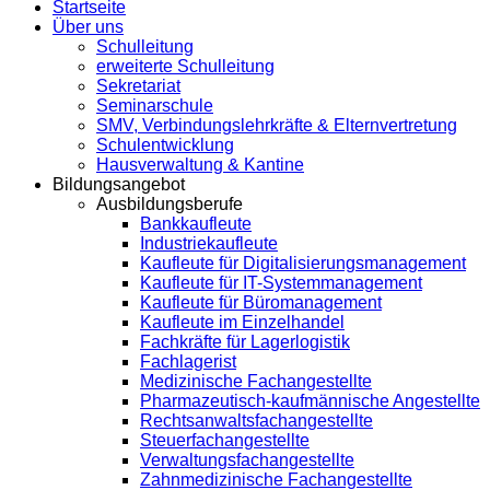
Startseite
Über uns
Schulleitung
erweiterte Schulleitung
Sekretariat
Seminarschule
SMV, Verbindungslehrkräfte & Elternvertretung
Schulentwicklung
Hausverwaltung & Kantine
Bildungsangebot
Ausbildungsberufe
Bankkaufleute
Industriekaufleute
Kaufleute für Digitalisierungsmanagement
Kaufleute für IT-Systemmanagement
Kaufleute für Büromanagement
Kaufleute im Einzelhandel
Fachkräfte für Lagerlogistik
Fachlagerist
Medizinische Fachangestellte
Pharmazeutisch-kaufmännische Angestellte
Rechtsanwaltsfachangestellte
Steuerfachangestellte
Verwaltungsfachangestellte
Zahnmedizinische Fachangestellte