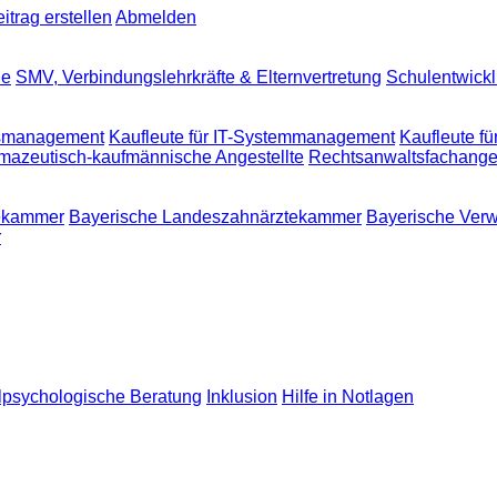
trag erstellen
Abmelden
le
SMV, Verbindungslehrkräfte & Elternvertretung
Schulentwick
ngsmanagement
Kaufleute für IT-Systemmanagement
Kaufleute f
mazeutisch-kaufmännische Angestellte
Rechtsanwaltsfachanges
tekammer
Bayerische Landeszahnärztekammer
Bayerische Verw
r
lpsychologische Beratung
Inklusion
Hilfe in Notlagen