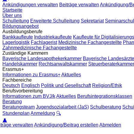
Ankündigungen verwalten
Beiträge verwalten
Ankündigung/Bei
Startseite
Über uns
Schulleitung
Erweiterte Schulleitung
Sekretariat
Seminarschu
Bildungsangebot
Ausbildungsberufe
Bankkaufleute
Industriekaufleute
Kaufleute für Digitalisieru
Lagerlogistik
Fachlagerist
Medizinische Fachangestellte
Phar
Zahnmedizinische Fachangestellte
Zuständige Kammern
Bayerische Landesapothekerkammer
Bayerische Landesärz
Handelskammer
Rechtsanwaltskammer
Steuerberaterkamme
Erasmus+
Informationen zu Erasmus+
Aktuelles
Fachbereiche
Deutsch
Englisch
Politik und Gesellschaft
Religion/Ethik
Berufsvorbereitung
Informationen zum BVJ/k
Aktuelles
Berufsintegrationsklassen
Beratung
Beratungsteam
Jugendsozialarbeit (JaS)
Schulberatung
Schu
Stundenplan
Anmeldung
🔍
👤
iträge verwalten
Ankündigung/Beitrag erstellen
Abmelden