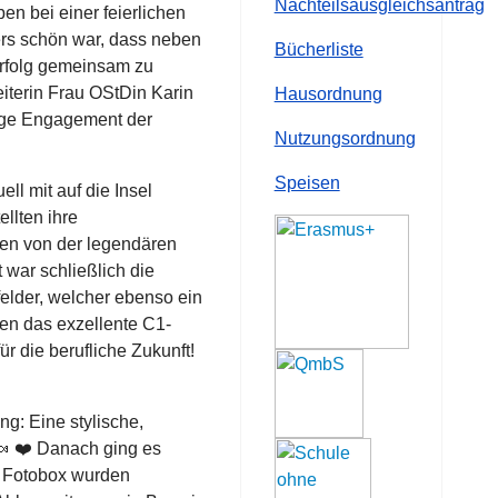
Nachteilsausgleichsantrag
n bei einer feierlichen
rs schön war, dass neben
Bücherliste
Erfolg gemeinsam zu
iterin Frau OStDin Karin
Hausordnung
rtige Engagement der
Nutzungsordnung
Speisen
l mit auf die Insel
llten ihre
ten von der legendären
 war schließlich die
elder, welcher ebenso ein
en das exzellente C1-
r die berufliche Zukunft!
g: Eine stylische,
 🍬 ❤️ Danach ging es
r Fotobox wurden