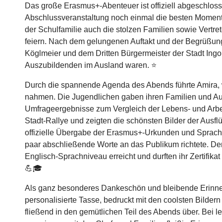
Das große Erasmus+-Abenteuer ist offiziell abgeschloss
Abschlussveranstaltung noch einmal die besten Moment
der Schulfamilie auch die stolzen Familien sowie Vertr
feiern. Nach dem gelungenen Auftakt und der Begrüßung
Köglmeier und dem Dritten Bürgermeister der Stadt Ingol
Auszubildenden im Ausland waren. ⭐
Durch die spannende Agenda des Abends führte Amira, w
nahmen. Die Jugendlichen gaben ihren Familien und Ausbi
Umfrageergebnisse zum Vergleich der Lebens- und Arbe
Stadt-Rallye und zeigten die schönsten Bilder der Ausf
offizielle Übergabe der Erasmus+-Urkunden und Sprachze
paar abschließende Worte an das Publikum richtete. De
Englisch-Sprachniveau erreicht und durften ihr Zertifika
💪🎓
Als ganz besonderes Dankeschön und bleibende Erinneru
personalisierte Tasse, bedruckt mit den coolsten Bildern
fließend in den gemütlichen Teil des Abends über. Bei