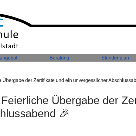
sangebot
Beratung
Stundenplan
 Feierliche Übergabe der Zer
chlussabend 🎉