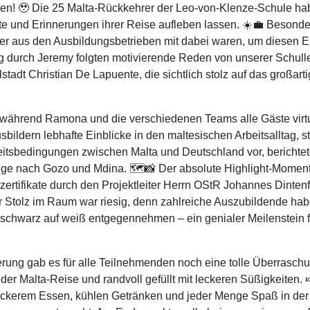
en! 🥹 Die 25 Malta-Rückkehrer der Leo-von-Klenze-Schule habe
e und Erinnerungen ihrer Reise aufleben lassen. ☀️💼 Besonde
eter aus den Ausbildungsbetrieben mit dabei waren, um diesen 
 durch Jeremy folgten motivierende Reden von unserer Schulle
stadt Christian De Lapuente, die sichtlich stolz auf das großa
ährend Ramona und die verschiedenen Teams alle Gäste virtuel
ldern lebhafte Einblicke in den maltesischen Arbeitsalltag, ste
itsbedingungen zwischen Malta und Deutschland vor, berichte
lüge nach Gozo und Mdina. 🗺️📸 Der absolute Highlight-Moment
rtifikate durch den Projektleiter Herrn OStR Johannes Dintenf
r Stolz im Raum war riesig, denn zahlreiche Auszubildende hab
t schwarz auf weiß entgegennehmen – ein genialer Meilenstein fü
ng gab es für alle Teilnehmenden noch eine tolle Überraschun
 der Malta-Reise und randvoll gefüllt mit leckeren Süßigkeiten.
 leckerem Essen, kühlen Getränken und jeder Menge Spaß in de