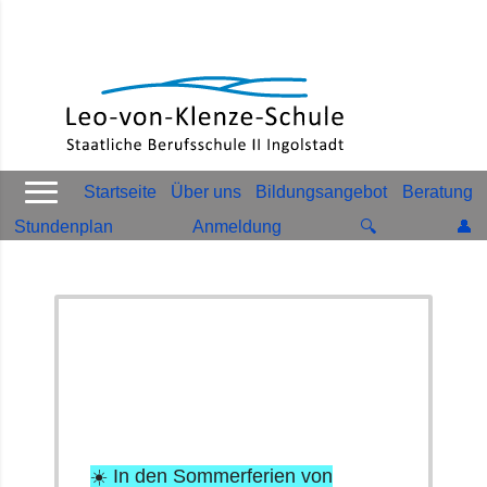
Startseite
Über uns
Bildungsangebot
Beratung
Stundenplan
Anmeldung
🔍
👤
☀️ In den Sommerferien von
03. August 2026
bis
11.
September 2026
☀️