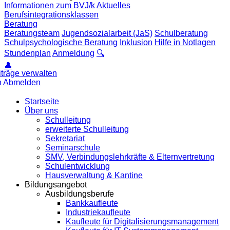
Informationen zum BVJ/k
Aktuelles
Berufsintegrationsklassen
Beratung
Beratungsteam
Jugendsozialarbeit (JaS)
Schulberatung
Schulpsychologische Beratung
Inklusion
Hilfe in Notlagen
Stundenplan
Anmeldung
🔍
👤
iträge verwalten
n
Abmelden
Startseite
Über uns
Schulleitung
erweiterte Schulleitung
Sekretariat
Seminarschule
SMV, Verbindungslehrkräfte & Elternvertretung
Schulentwicklung
Hausverwaltung & Kantine
Bildungsangebot
Ausbildungsberufe
Bankkaufleute
Industriekaufleute
Kaufleute für Digitalisierungsmanagement