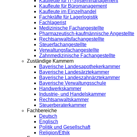
Kaufleute für IT-Systemmanagement
Kaufleute für Büromanagement
Kaufleute im Einzelhandel
Fachkräfte für Lagerlogistik
Fachlagerist
Medizinische Fachangestellte
Pharmazeutisch-kaufmännische Angestellte
Rechtsanwaltsfachangestellte
Steuerfachangestellte
Verwaltungsfachangestellte
Zahnmedizinische Fachangestellte
Zuständige Kammern
Bayerische Landesapothekerkammer
Bayerische Landesärztekammer
Bayerische Landeszahnärztekammer
Bayerische Verwaltungsschule
Handwerkskammer
Industrie- und Handelskammer
Rechtsanwaltskammer
Steuerberaterkammer
Fachbereiche
Deutsch
Englisch
Politik und Gesellschaft
Religion/Ethik