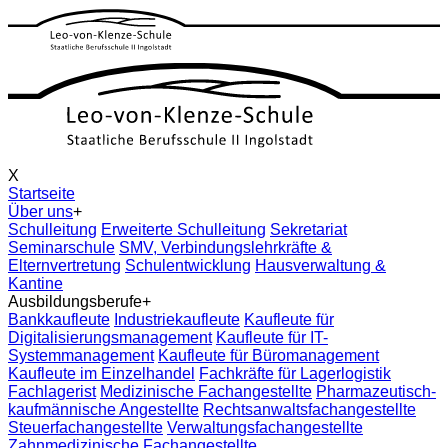
X
Startseite
Über uns
+
Schulleitung
Erweiterte Schulleitung
Sekretariat
Seminarschule
SMV, Verbindungslehrkräfte &
Elternvertretung
Schulentwicklung
Hausverwaltung &
Kantine
Ausbildungsberufe
+
Bankkaufleute
Industriekaufleute
Kaufleute für
Digitalisierungsmanagement
Kaufleute für IT-
Systemmanagement
Kaufleute für Büromanagement
Kaufleute im Einzelhandel
Fachkräfte für Lagerlogistik
Fachlagerist
Medizinische Fachangestellte
Pharmazeutisch-
kaufmännische Angestellte
Rechtsanwaltsfachangestellte
Steuerfachangestellte
Verwaltungsfachangestellte
Zahnmedizinische Fachangestellte