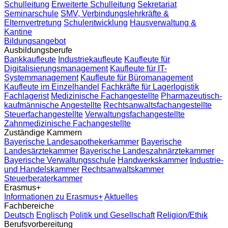
Schulleitung
Erweiterte Schulleitung
Sekretariat
Seminarschule
SMV, Verbindungslehrkräfte &
Elternvertretung
Schulentwicklung
Hausverwaltung &
Kantine
Bildungsangebot
Ausbildungsberufe
Bankkaufleute
Industriekaufleute
Kaufleute für
Digitalisierungsmanagement
Kaufleute für IT-
Systemmanagement
Kaufleute für Büromanagement
Kaufleute im Einzelhandel
Fachkräfte für Lagerlogistik
Fachlagerist
Medizinische Fachangestellte
Pharmazeutisch-
kaufmännische Angestellte
Rechtsanwaltsfachangestellte
Steuerfachangestellte
Verwaltungsfachangestellte
Zahnmedizinische Fachangestellte
Zuständige Kammern
Bayerische Landesapothekerkammer
Bayerische
Landesärztekammer
Bayerische Landeszahnärztekammer
Bayerische Verwaltungsschule
Handwerkskammer
Industrie-
und Handelskammer
Rechtsanwaltskammer
Steuerberaterkammer
Erasmus+
Informationen zu Erasmus+
Aktuelles
Fachbereiche
Deutsch
Englisch
Politik und Gesellschaft
Religion/Ethik
Berufsvorbereitung