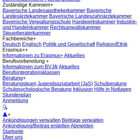
Zuständige Kammern
+
Bayerische Landesapothekerkammer
Bayerische
Landesärztekammer
Bayerische Landeszahnärztekammer
Bayerische Verwaltungsschule
Handwerkskammer
Industrie-
und Handelskammer
Rechtsanwaltskammer
Steuerberaterkammer
Fachbereiche
+
Deutsch
Englisch
Politik und Gesellschaft
Religion/Ethik
Erasmus+
+
Informationen zu Erasmus+
Aktuelles
Berufsvorbereitung
+
Informationen zum BVJ/k
Aktuelles
Berufsintegrationsklassen
Beratung
+
Beratungsteam
Jugendsozialarbeit (JaS)
Schulberatung
Schulpsychologische Beratung
Inklusion
Hilfe in Notlagen
Stundenplan
Anmeldung
🔍
👤
+
Ankündigungen verwalten
Beiträge verwalten
Ankündigung/Beitrag erstellen
Abmelden
Startseite
Über uns