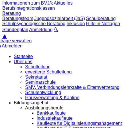
Informationen zum BVJ/k
Aktuelles
Berufsintegrationsklassen
Beratung
Beratungsteam
Jugendsozialarbeit (JaS)
Schulberatung
Schulpsychologische Beratung
Inklusion
Hilfe in Notlagen
Stundenplan
Anmeldung
🔍
👤
iträge verwalten
n
Abmelden
Startseite
Über uns
Schulleitung
erweiterte Schulleitung
Sekretariat
Seminarschule
SMV, Verbindungslehrkräfte & Elternvertretung
Schulentwicklung
Hausverwaltung & Kantine
Bildungsangebot
Ausbildungsberufe
Bankkaufleute
Industriekaufleute
Kaufleute für Digitalisierungsmanagement