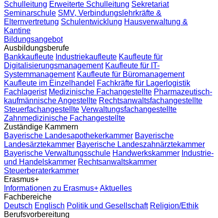
Schulleitung
Erweiterte Schulleitung
Sekretariat
Seminarschule
SMV, Verbindungslehrkräfte &
Elternvertretung
Schulentwicklung
Hausverwaltung &
Kantine
Bildungsangebot
Ausbildungsberufe
Bankkaufleute
Industriekaufleute
Kaufleute für
Digitalisierungsmanagement
Kaufleute für IT-
Systemmanagement
Kaufleute für Büromanagement
Kaufleute im Einzelhandel
Fachkräfte für Lagerlogistik
Fachlagerist
Medizinische Fachangestellte
Pharmazeutisch-
kaufmännische Angestellte
Rechtsanwaltsfachangestellte
Steuerfachangestellte
Verwaltungsfachangestellte
Zahnmedizinische Fachangestellte
Zuständige Kammern
Bayerische Landesapothekerkammer
Bayerische
Landesärztekammer
Bayerische Landeszahnärztekammer
Bayerische Verwaltungsschule
Handwerkskammer
Industrie-
und Handelskammer
Rechtsanwaltskammer
Steuerberaterkammer
Erasmus+
Informationen zu Erasmus+
Aktuelles
Fachbereiche
Deutsch
Englisch
Politik und Gesellschaft
Religion/Ethik
Berufsvorbereitung