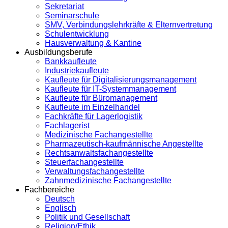
Sekretariat
Seminarschule
SMV, Verbindungslehrkräfte & Elternvertretung
Schulentwicklung
Hausverwaltung & Kantine
Ausbildungsberufe
Bankkaufleute
Industriekaufleute
Kaufleute für Digitalisierungsmanagement
Kaufleute für IT-Systemmanagement
Kaufleute für Büromanagement
Kaufleute im Einzelhandel
Fachkräfte für Lagerlogistik
Fachlagerist
Medizinische Fachangestellte
Pharmazeutisch-kaufmännische Angestellte
Rechtsanwaltsfachangestellte
Steuerfachangestellte
Verwaltungsfachangestellte
Zahnmedizinische Fachangestellte
Fachbereiche
Deutsch
Englisch
Politik und Gesellschaft
Religion/Ethik