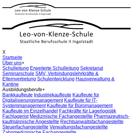
X
Startseite
Über uns
+
Schulleitung
Erweiterte Schulleitung
Sekretariat
Seminarschule
SMV, Verbindungslehrkräfte &
Elternvertretung
Schulentwicklung
Hausverwaltung &
Kantine
Ausbildungsberufe
+
Bankkaufleute
Industriekaufleute
Kaufleute für
Digitalisierungsmanagement
Kaufleute für IT-
Systemmanagement
Kaufleute für Büromanagement
Kaufleute im Einzelhandel
Fachkräfte für Lagerlogistik
Fachlagerist
Medizinische Fachangestellte
Pharmazeutisch-
kaufmännische Angestellte
Rechtsanwaltsfachangestellte
Steuerfachangestellte
Verwaltungsfachangestellte
Zahnmedizinische Fachangestellte