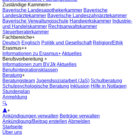
Zuständige Kammern
+
Bayerische Landesapothekerkammer
Bayerische
Landesärztekammer
Bayerische Landeszahnärztekammer
Bayerische Verwaltungsschule
Handwerkskammer
Industrie-
und Handelskammer
Rechtsanwaltskammer
Steuerberaterkammer
Fachbereiche
+
Deutsch
Englisch
Politik und Gesellschaft
Religion/Ethik
Erasmus+
+
Informationen zu Erasmus+
Aktuelles
Berufsvorbereitung
+
Informationen zum BVJ/k
Aktuelles
Berufsintegrationsklassen
Beratung
+
Beratungsteam
Jugendsozialarbeit (JaS)
Schulberatung
Schulpsychologische Beratung
Inklusion
Hilfe in Notlagen
Stundenplan
Anmeldung
🔍
👤
+
Ankündigungen verwalten
Beiträge verwalten
Ankündigung/Beitrag erstellen
Abmelden
Startseite
Über uns