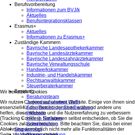
Berufsvorbereitung
Informationen zum BVJ/k
Aktuelles
Berufsintegrationsklassen
Erasmus+
Aktuelles
Informationen zu Erasmus+
Zuständige Kammern
Bayrische Landesapothekerkammer
Bayrische Landesärztekammer
Bayrische Landeszahnärztekammer
Bayrische Verwaltungsschule
Handwerkskammer
Industrie- und Handelskammer
Rechtsanwaltskammer
Steuerberaterkammer
Beratung
Wir benutzen Cookies
Beratungsteam
Wir nutzen Cookies auf unserer Website. Einige von ihnen sind
Jugendsozialarbeit (JaS)
essenziell für den Betrieb der Seite, während andere uns
Schulpsychologische Beratung
helfen, diese Website und die Nutzererfahrung zu verbessern
Inklusion
(Tracking Cookies). Sie können selbst entscheiden, ob Sie die
Hilfe in Notlagen
Cookies zulassen möchten. Bitte beachten Sie, dass bei einer
Schulberatung
Ablehnung womöglich nicht mehr alle Funktionalitäten der
Stundenplan
Seite zur Verfügung stehen.
Ausbildungsanmeldung