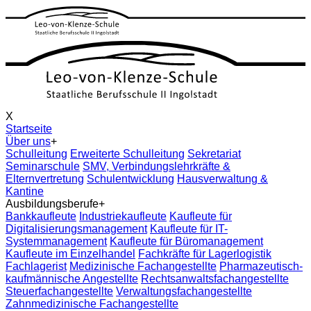
X
Startseite
Über uns
+
Schulleitung
Erweiterte Schulleitung
Sekretariat
Seminarschule
SMV, Verbindungslehrkräfte &
Elternvertretung
Schulentwicklung
Hausverwaltung &
Kantine
Ausbildungsberufe
+
Bankkaufleute
Industriekaufleute
Kaufleute für
Digitalisierungsmanagement
Kaufleute für IT-
Systemmanagement
Kaufleute für Büromanagement
Kaufleute im Einzelhandel
Fachkräfte für Lagerlogistik
Fachlagerist
Medizinische Fachangestellte
Pharmazeutisch-
kaufmännische Angestellte
Rechtsanwaltsfachangestellte
Steuerfachangestellte
Verwaltungsfachangestellte
Zahnmedizinische Fachangestellte