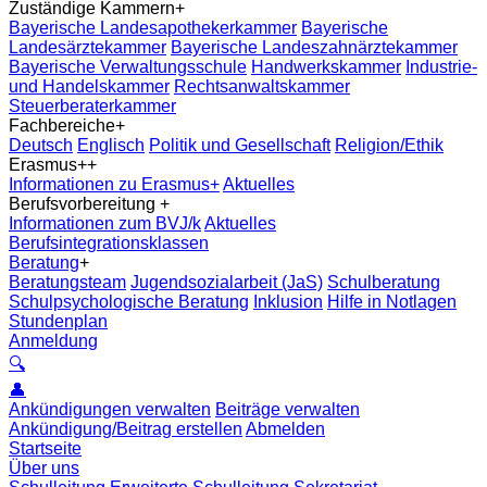
Zuständige Kammern
+
Bayerische Landesapothekerkammer
Bayerische
Landesärztekammer
Bayerische Landeszahnärztekammer
Bayerische Verwaltungsschule
Handwerkskammer
Industrie-
und Handelskammer
Rechtsanwaltskammer
Steuerberaterkammer
Fachbereiche
+
Deutsch
Englisch
Politik und Gesellschaft
Religion/Ethik
Erasmus+
+
Informationen zu Erasmus+
Aktuelles
Berufsvorbereitung
+
Informationen zum BVJ/k
Aktuelles
Berufsintegrationsklassen
Beratung
+
Beratungsteam
Jugendsozialarbeit (JaS)
Schulberatung
Schulpsychologische Beratung
Inklusion
Hilfe in Notlagen
Stundenplan
Anmeldung
🔍
👤
Ankündigungen verwalten
Beiträge verwalten
Ankündigung/Beitrag erstellen
Abmelden
Startseite
Über uns