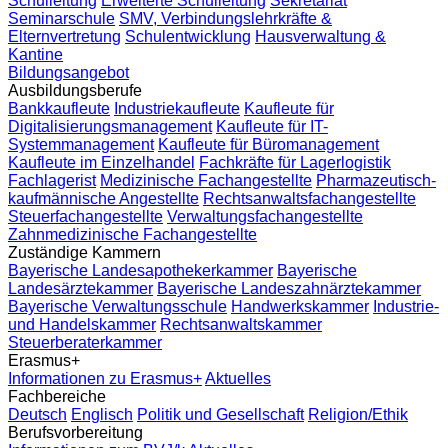
Schulleitung
Erweiterte Schulleitung
Sekretariat
Seminarschule
SMV, Verbindungslehrkräfte &
Elternvertretung
Schulentwicklung
Hausverwaltung &
Kantine
Bildungsangebot
Ausbildungsberufe
Bankkaufleute
Industriekaufleute
Kaufleute für
Digitalisierungsmanagement
Kaufleute für IT-
Systemmanagement
Kaufleute für Büromanagement
Kaufleute im Einzelhandel
Fachkräfte für Lagerlogistik
Fachlagerist
Medizinische Fachangestellte
Pharmazeutisch-
kaufmännische Angestellte
Rechtsanwaltsfachangestellte
Steuerfachangestellte
Verwaltungsfachangestellte
Zahnmedizinische Fachangestellte
Zuständige Kammern
Bayerische Landesapothekerkammer
Bayerische
Landesärztekammer
Bayerische Landeszahnärztekammer
Bayerische Verwaltungsschule
Handwerkskammer
Industrie-
und Handelskammer
Rechtsanwaltskammer
Steuerberaterkammer
Erasmus+
Informationen zu Erasmus+
Aktuelles
Fachbereiche
Deutsch
Englisch
Politik und Gesellschaft
Religion/Ethik
Berufsvorbereitung