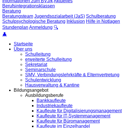
Informationen zum BVJ/k
Aktuelles
Berufsintegrationsklassen
Beratung
Beratungsteam
Jugendsozialarbeit (JaS)
Schulberatung
Schulpsychologische Beratung
Inklusion
Hilfe in Notlagen
Stundenplan
Anmeldung
🔍
👤
Startseite
Über uns
Schulleitung
erweiterte Schulleitung
Sekretariat
Seminarschule
SMV, Verbindungslehrkräfte & Elternvertretung
Schulentwicklung
Hausverwaltung & Kantine
Bildungsangebot
Ausbildungsberufe
Bankkaufleute
Industriekaufleute
Kaufleute für Digitalisierungsmanagement
Kaufleute für IT-Systemmanagement
Kaufleute für Büromanagement
Kaufleute im Einzelhandel