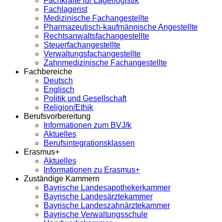
Fachkräfte für Lagerlogistik
Fachlagerist
Medizinische Fachangestellte
Pharmazeutisch-kaufmännische Angestellte
Rechtsanwaltsfachangestellte
Steuerfachangestellte
Verwaltungsfachangestellte
Zahnmedizinische Fachangestellte
Fachbereiche
Deutsch
Englisch
Politik und Gesellschaft
Religion/Ethik
Berufsvorbereitung
Informationen zum BVJ/k
Aktuelles
Berufsintegrationsklassen
Erasmus+
Aktuelles
Informationen zu Erasmus+
Zuständige Kammern
Bayrische Landesapothekerkammer
Bayrische Landesärztekammer
Bayrische Landeszahnärztekammer
Bayrische Verwaltungsschule