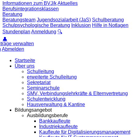
Informationen zum BVJ/k
Aktuelles
Berufsintegrationsklassen
Beratung
Beratungsteam
Jugendsozialarbeit (JaS)
Schulberatung
Schulpsychologische Beratung
Inklusion
Hilfe in Notlagen
Stundenplan
Anmeldung
🔍
👤
iträge verwalten
n
Abmelden
Startseite
Über uns
Schulleitung
erweiterte Schulleitung
Sekretariat
Seminarschule
SMV, Verbindungslehrkräfte & Elternvertretung
Schulentwicklung
Hausverwaltung & Kantine
Bildungsangebot
Ausbildungsberufe
Bankkaufleute
Industriekaufleute
Kaufleute für Digitalisierungsmanagement