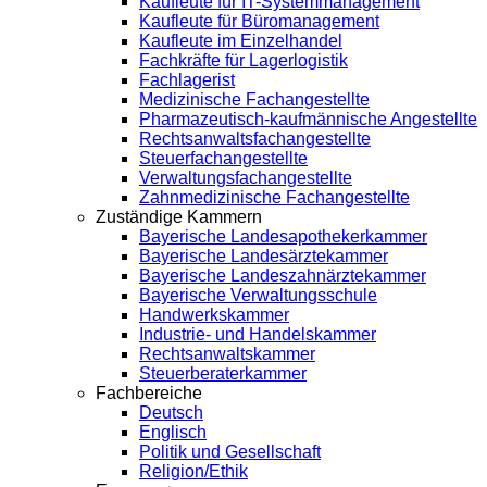
Kaufleute für IT-Systemmanagement
Kaufleute für Büromanagement
Kaufleute im Einzelhandel
Fachkräfte für Lagerlogistik
Fachlagerist
Medizinische Fachangestellte
Pharmazeutisch-kaufmännische Angestellte
Rechtsanwaltsfachangestellte
Steuerfachangestellte
Verwaltungsfachangestellte
Zahnmedizinische Fachangestellte
Zuständige Kammern
Bayerische Landesapothekerkammer
Bayerische Landesärztekammer
Bayerische Landeszahnärztekammer
Bayerische Verwaltungsschule
Handwerkskammer
Industrie- und Handelskammer
Rechtsanwaltskammer
Steuerberaterkammer
Fachbereiche
Deutsch
Englisch
Politik und Gesellschaft
Religion/Ethik