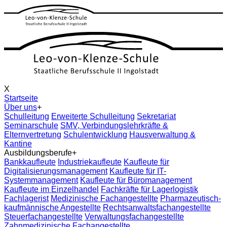
X
Startseite
Über uns
+
Schulleitung
Erweiterte Schulleitung
Sekretariat
Seminarschule
SMV, Verbindungslehrkräfte &
Elternvertretung
Schulentwicklung
Hausverwaltung &
Kantine
Ausbildungsberufe
+
Bankkaufleute
Industriekaufleute
Kaufleute für
Digitalisierungsmanagement
Kaufleute für IT-
Systemmanagement
Kaufleute für Büromanagement
Kaufleute im Einzelhandel
Fachkräfte für Lagerlogistik
Fachlagerist
Medizinische Fachangestellte
Pharmazeutisch-
kaufmännische Angestellte
Rechtsanwaltsfachangestellte
Steuerfachangestellte
Verwaltungsfachangestellte
Zahnmedizinische Fachangestellte