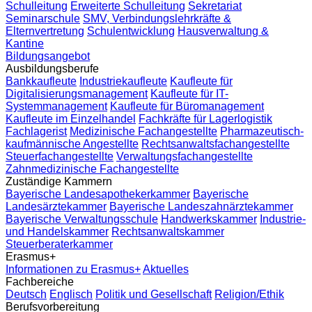
Schulleitung
Erweiterte Schulleitung
Sekretariat
Seminarschule
SMV, Verbindungslehrkräfte &
Elternvertretung
Schulentwicklung
Hausverwaltung &
Kantine
Bildungsangebot
Ausbildungsberufe
Bankkaufleute
Industriekaufleute
Kaufleute für
Digitalisierungsmanagement
Kaufleute für IT-
Systemmanagement
Kaufleute für Büromanagement
Kaufleute im Einzelhandel
Fachkräfte für Lagerlogistik
Fachlagerist
Medizinische Fachangestellte
Pharmazeutisch-
kaufmännische Angestellte
Rechtsanwaltsfachangestellte
Steuerfachangestellte
Verwaltungsfachangestellte
Zahnmedizinische Fachangestellte
Zuständige Kammern
Bayerische Landesapothekerkammer
Bayerische
Landesärztekammer
Bayerische Landeszahnärztekammer
Bayerische Verwaltungsschule
Handwerkskammer
Industrie-
und Handelskammer
Rechtsanwaltskammer
Steuerberaterkammer
Erasmus+
Informationen zu Erasmus+
Aktuelles
Fachbereiche
Deutsch
Englisch
Politik und Gesellschaft
Religion/Ethik
Berufsvorbereitung