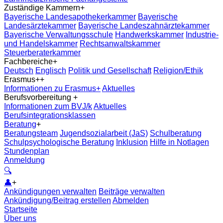
Zuständige Kammern
+
Bayerische Landesapothekerkammer
Bayerische
Landesärztekammer
Bayerische Landeszahnärztekammer
Bayerische Verwaltungsschule
Handwerkskammer
Industrie-
und Handelskammer
Rechtsanwaltskammer
Steuerberaterkammer
Fachbereiche
+
Deutsch
Englisch
Politik und Gesellschaft
Religion/Ethik
Erasmus+
+
Informationen zu Erasmus+
Aktuelles
Berufsvorbereitung
+
Informationen zum BVJ/k
Aktuelles
Berufsintegrationsklassen
Beratung
+
Beratungsteam
Jugendsozialarbeit (JaS)
Schulberatung
Schulpsychologische Beratung
Inklusion
Hilfe in Notlagen
Stundenplan
Anmeldung
🔍
👤
+
Ankündigungen verwalten
Beiträge verwalten
Ankündigung/Beitrag erstellen
Abmelden
Startseite
Über uns