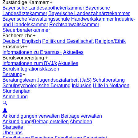
Zuständige Kammern
+
Bayerische Landesapothekerkammer
Bayerische
Landesärztekammer
Bayerische Landeszahnärztekammer
Bayerische Verwaltungsschule
Handwerkskammer
Industrie-
und Handelskammer
Rechtsanwaltskammer
Steuerberaterkammer
Fachbereiche
+
Deutsch
Englisch
Politik und Gesellschaft
Religion/Ethik
Erasmus+
+
Informationen zu Erasmus+
Aktuelles
Berufsvorbereitung
+
Informationen zum BVJ/k
Aktuelles
Berufsintegrationsklassen
Beratung
+
Beratungsteam
Jugendsozialarbeit (JaS)
Schulberatung
Schulpsychologische Beratung
Inklusion
Hilfe in Notlagen
Stundenplan
Anmeldung
🔍
👤
Ankündigungen verwalten
Beiträge verwalten
Ankündigung/Beitrag erstellen
Abmelden
Startseite
Über uns