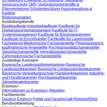
Schulleitung
Erweiterte Schulleitung
Sekretariat
Seminarschule
SMV, Verbindungslehrkräfte &
Elternvertretung
Schulentwicklung
Hausverwaltung &
Kantine
Bildungsangebot
Ausbildungsberufe
Bankkaufleute
Industriekaufleute
Kaufleute für
Digitalisierungsmanagement
Kaufleute für IT-
Systemmanagement
Kaufleute für Büromanagement
Kaufleute im Einzelhandel
Fachkräfte für Lagerlogistik
Fachlagerist
Medizinische Fachangestellte
Pharmazeutisch-
kaufmännische Angestellte
Rechtsanwaltsfachangestellte
Steuerfachangestellte
Verwaltungsfachangestellte
Zahnmedizinische Fachangestellte
Zuständige Kammern
Bayerische Landesapothekerkammer
Bayerische
Landesärztekammer
Bayerische Landeszahnärztekammer
Bayerische Verwaltungsschule
Handwerkskammer
Industrie-
und Handelskammer
Rechtsanwaltskammer
Steuerberaterkammer
Erasmus+
Informationen zu Erasmus+
Aktuelles
Fachbereiche
Deutsch
Englisch
Politik und Gesellschaft
Religion/Ethik
Berufsvorbereitung