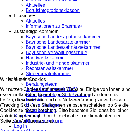
Aktuelles
Berufsintegrationsklassen
Erasmus+
Aktuelles
Informationen zu Erasmus+
Zuständige Kammern
Bayrische Landesapothekerkammer
Bayrische Landesärztekammer
Bayrische Landeszahnärztekammer
Bayrische Verwaltungsschule
Handwerkskammer
Industrie- und Handelskammer
Rechtsanwaltskammer
Steuerberaterkammer
Beratung
Wir benutzen Cookies
Beratungsteam
Wir nutzen Cookies auf unserer Website. Einige von ihnen sind
Jugendsozialarbeit (JaS)
essenziell für den Betrieb der Seite, während andere uns
Schulpsychologische Beratung
helfen, diese Website und die Nutzererfahrung zu verbessern
Inklusion
(Tracking Cookies). Sie können selbst entscheiden, ob Sie die
Hilfe in Notlagen
Cookies zulassen möchten. Bitte beachten Sie, dass bei einer
Schulberatung
Ablehnung womöglich nicht mehr alle Funktionalitäten der
Stundenplan
Seite zur Verfügung stehen.
Ausbildungsanmeldung
Log In
Akzeptieren
Ablehnen