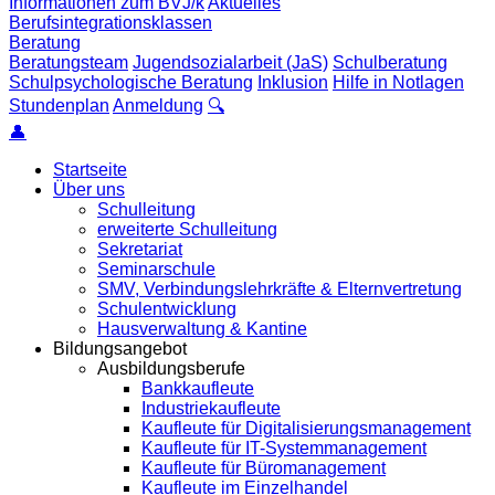
Informationen zum BVJ/k
Aktuelles
Berufsintegrationsklassen
Beratung
Beratungsteam
Jugendsozialarbeit (JaS)
Schulberatung
Schulpsychologische Beratung
Inklusion
Hilfe in Notlagen
Stundenplan
Anmeldung
🔍
👤
Startseite
Über uns
Schulleitung
erweiterte Schulleitung
Sekretariat
Seminarschule
SMV, Verbindungslehrkräfte & Elternvertretung
Schulentwicklung
Hausverwaltung & Kantine
Bildungsangebot
Ausbildungsberufe
Bankkaufleute
Industriekaufleute
Kaufleute für Digitalisierungsmanagement
Kaufleute für IT-Systemmanagement
Kaufleute für Büromanagement
Kaufleute im Einzelhandel