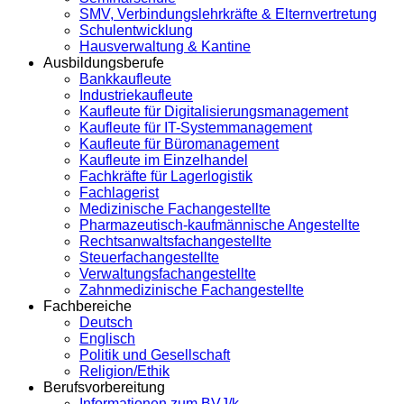
SMV, Verbindungslehrkräfte & Elternvertretung
Schulentwicklung
Hausverwaltung & Kantine
Ausbildungsberufe
Bankkaufleute
Industriekaufleute
Kaufleute für Digitalisierungsmanagement
Kaufleute für IT-Systemmanagement
Kaufleute für Büromanagement
Kaufleute im Einzelhandel
Fachkräfte für Lagerlogistik
Fachlagerist
Medizinische Fachangestellte
Pharmazeutisch-kaufmännische Angestellte
Rechtsanwaltsfachangestellte
Steuerfachangestellte
Verwaltungsfachangestellte
Zahnmedizinische Fachangestellte
Fachbereiche
Deutsch
Englisch
Politik und Gesellschaft
Religion/Ethik
Berufsvorbereitung
Informationen zum BVJ/k