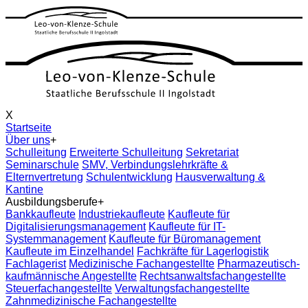
X
Startseite
Über uns
+
Schulleitung
Erweiterte Schulleitung
Sekretariat
Seminarschule
SMV, Verbindungslehrkräfte &
Elternvertretung
Schulentwicklung
Hausverwaltung &
Kantine
Ausbildungsberufe
+
Bankkaufleute
Industriekaufleute
Kaufleute für
Digitalisierungsmanagement
Kaufleute für IT-
Systemmanagement
Kaufleute für Büromanagement
Kaufleute im Einzelhandel
Fachkräfte für Lagerlogistik
Fachlagerist
Medizinische Fachangestellte
Pharmazeutisch-
kaufmännische Angestellte
Rechtsanwaltsfachangestellte
Steuerfachangestellte
Verwaltungsfachangestellte
Zahnmedizinische Fachangestellte