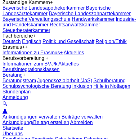
Zuständige Kammern
+
Bayerische Landesapothekerkammer
Bayerische
Landesärztekammer
Bayerische Landeszahnärztekammer
Bayerische Verwaltungsschule
Handwerkskammer
Industrie-
und Handelskammer
Rechtsanwaltskammer
Steuerberaterkammer
Fachbereiche
+
Deutsch
Englisch
Politik und Gesellschaft
Religion/Ethik
Erasmus+
+
Informationen zu Erasmus+
Aktuelles
Berufsvorbereitung
+
Informationen zum BVJ/k
Aktuelles
Berufsintegrationsklassen
Beratung
+
Beratungsteam
Jugendsozialarbeit (JaS)
Schulberatung
Schulpsychologische Beratung
Inklusion
Hilfe in Notlagen
Stundenplan
Anmeldung
🔍
👤
Ankündigungen verwalten
Beiträge verwalten
Ankündigung/Beitrag erstellen
Abmelden
Startseite
Über uns