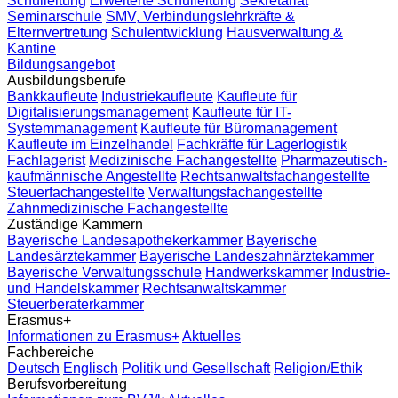
Schulleitung
Erweiterte Schulleitung
Sekretariat
Seminarschule
SMV, Verbindungslehrkräfte &
Elternvertretung
Schulentwicklung
Hausverwaltung &
Kantine
Bildungsangebot
Ausbildungsberufe
Bankkaufleute
Industriekaufleute
Kaufleute für
Digitalisierungsmanagement
Kaufleute für IT-
Systemmanagement
Kaufleute für Büromanagement
Kaufleute im Einzelhandel
Fachkräfte für Lagerlogistik
Fachlagerist
Medizinische Fachangestellte
Pharmazeutisch-
kaufmännische Angestellte
Rechtsanwaltsfachangestellte
Steuerfachangestellte
Verwaltungsfachangestellte
Zahnmedizinische Fachangestellte
Zuständige Kammern
Bayerische Landesapothekerkammer
Bayerische
Landesärztekammer
Bayerische Landeszahnärztekammer
Bayerische Verwaltungsschule
Handwerkskammer
Industrie-
und Handelskammer
Rechtsanwaltskammer
Steuerberaterkammer
Erasmus+
Informationen zu Erasmus+
Aktuelles
Fachbereiche
Deutsch
Englisch
Politik und Gesellschaft
Religion/Ethik
Berufsvorbereitung