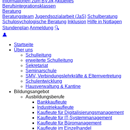
Informationen zum BVJ/k
Aktuelles
Berufsintegrationsklassen
Beratung
Beratungsteam
Jugendsozialarbeit (JaS)
Schulberatung
Schulpsychologische Beratung
Inklusion
Hilfe in Notlagen
Stundenplan
Anmeldung
🔍
👤
Startseite
Über uns
Schulleitung
erweiterte Schulleitung
Sekretariat
Seminarschule
SMV, Verbindungslehrkräfte & Elternvertretung
Schulentwicklung
Hausverwaltung & Kantine
Bildungsangebot
Ausbildungsberufe
Bankkaufleute
Industriekaufleute
Kaufleute für Digitalisierungsmanagement
Kaufleute für IT-Systemmanagement
Kaufleute für Büromanagement
Kaufleute im Einzelhandel