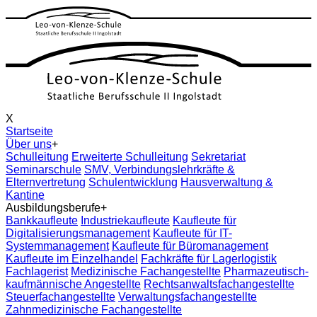
X
Startseite
Über uns
+
Schulleitung
Erweiterte Schulleitung
Sekretariat
Seminarschule
SMV, Verbindungslehrkräfte &
Elternvertretung
Schulentwicklung
Hausverwaltung &
Kantine
Ausbildungsberufe
+
Bankkaufleute
Industriekaufleute
Kaufleute für
Digitalisierungsmanagement
Kaufleute für IT-
Systemmanagement
Kaufleute für Büromanagement
Kaufleute im Einzelhandel
Fachkräfte für Lagerlogistik
Fachlagerist
Medizinische Fachangestellte
Pharmazeutisch-
kaufmännische Angestellte
Rechtsanwaltsfachangestellte
Steuerfachangestellte
Verwaltungsfachangestellte
Zahnmedizinische Fachangestellte