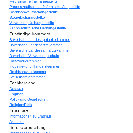
Medizinische Fachangestellte
Pharmazeutisch-kaufmännische Angestellte
Rechtsanwaltsfachangestellte
Steuerfachangestellte
Verwaltungsfachangestellte
Zahnmedizinische Fachangestellte
Zuständige Kammern
Bayerische Landesapothekerkammer
Bayerische Landesärztekammer
Bayerische Landeszahnärztekammer
Bayerische Verwaltungsschule
Handwerkskammer
Industrie- und Handelskammer
Rechtsanwaltskammer
Steuerberaterkammer
Fachbereiche
Deutsch
Englisch
Politik und Gesellschaft
Religion/Ethik
Erasmus+
Informationen zu Erasmus+
Aktuelles
Berufsvorbereitung