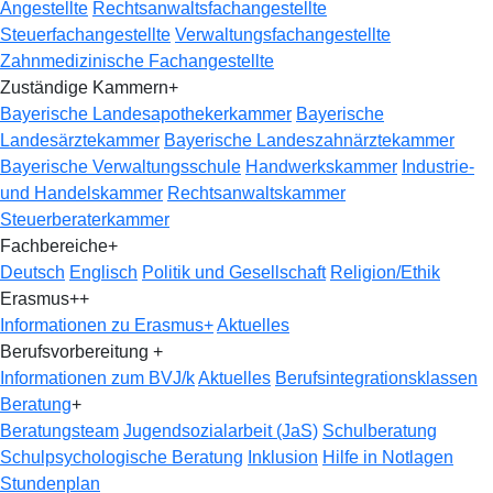
Angestellte
Rechtsanwaltsfachangestellte
Steuerfachangestellte
Verwaltungsfachangestellte
Zahnmedizinische Fachangestellte
Zuständige Kammern
+
Bayerische Landesapothekerkammer
Bayerische
Landesärztekammer
Bayerische Landeszahnärztekammer
Bayerische Verwaltungsschule
Handwerkskammer
Industrie-
und Handelskammer
Rechtsanwaltskammer
Steuerberaterkammer
Fachbereiche
+
Deutsch
Englisch
Politik und Gesellschaft
Religion/Ethik
Erasmus+
+
Informationen zu Erasmus+
Aktuelles
Berufsvorbereitung
+
Informationen zum BVJ/k
Aktuelles
Berufsintegrationsklassen
Beratung
+
Beratungsteam
Jugendsozialarbeit (JaS)
Schulberatung
Schulpsychologische Beratung
Inklusion
Hilfe in Notlagen
Stundenplan