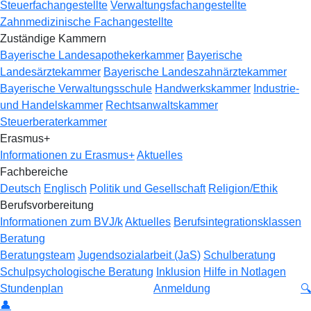
Steuerfachangestellte
Verwaltungsfachangestellte
Zahnmedizinische Fachangestellte
Zuständige Kammern
Bayerische Landesapothekerkammer
Bayerische
Landesärztekammer
Bayerische Landeszahnärztekammer
Bayerische Verwaltungsschule
Handwerkskammer
Industrie-
und Handelskammer
Rechtsanwaltskammer
Steuerberaterkammer
Erasmus+
Informationen zu Erasmus+
Aktuelles
Fachbereiche
Deutsch
Englisch
Politik und Gesellschaft
Religion/Ethik
Berufsvorbereitung
Informationen zum BVJ/k
Aktuelles
Berufsintegrationsklassen
Beratung
Beratungsteam
Jugendsozialarbeit (JaS)
Schulberatung
Schulpsychologische Beratung
Inklusion
Hilfe in Notlagen
Stundenplan
Anmeldung
🔍
👤