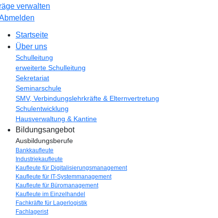
räge verwalten
Abmelden
Startseite
Über uns
Schulleitung
erweiterte Schulleitung
Sekretariat
Seminarschule
SMV, Verbindungslehrkräfte & Elternvertretung
Schulentwicklung
Hausverwaltung & Kantine
Bildungsangebot
Ausbildungsberufe
Bankkaufleute
Industriekaufleute
Kaufleute für Digitalisierungsmanagement
Kaufleute für IT-Systemmanagement
Kaufleute für Büromanagement
Kaufleute im Einzelhandel
Fachkräfte für Lagerlogistik
Fachlagerist