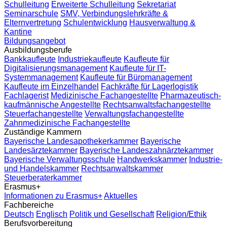
Schulleitung
Erweiterte Schulleitung
Sekretariat
Seminarschule
SMV, Verbindungslehrkräfte &
Elternvertretung
Schulentwicklung
Hausverwaltung &
Kantine
Bildungsangebot
Ausbildungsberufe
Bankkaufleute
Industriekaufleute
Kaufleute für
Digitalisierungsmanagement
Kaufleute für IT-
Systemmanagement
Kaufleute für Büromanagement
Kaufleute im Einzelhandel
Fachkräfte für Lagerlogistik
Fachlagerist
Medizinische Fachangestellte
Pharmazeutisch-
kaufmännische Angestellte
Rechtsanwaltsfachangestellte
Steuerfachangestellte
Verwaltungsfachangestellte
Zahnmedizinische Fachangestellte
Zuständige Kammern
Bayerische Landesapothekerkammer
Bayerische
Landesärztekammer
Bayerische Landeszahnärztekammer
Bayerische Verwaltungsschule
Handwerkskammer
Industrie-
und Handelskammer
Rechtsanwaltskammer
Steuerberaterkammer
Erasmus+
Informationen zu Erasmus+
Aktuelles
Fachbereiche
Deutsch
Englisch
Politik und Gesellschaft
Religion/Ethik
Berufsvorbereitung