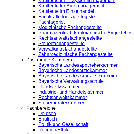
Kaufleute für IT-Systemmanagement
Kaufleute für Büromanagement
Kaufleute im Einzelhandel
Fachkräfte für Lagerlogistik
Fachlagerist
Medizinische Fachangestellte
Pharmazeutisch-kaufmännische Angestellte
Rechtsanwaltsfachangestellte
Steuerfachangestellte
Verwaltungsfachangestellte
Zahnmedizinische Fachangestellte
Zuständige Kammern
Bayerische Landesapothekerkammer
Bayerische Landesärztekammer
Bayerische Landeszahnärztekammer
Bayerische Verwaltungsschule
Handwerkskammer
Industrie- und Handelskammer
Rechtsanwaltskammer
Steuerberaterkammer
Fachbereiche
Deutsch
Englisch
Politik und Gesellschaft
Religion/Ethik