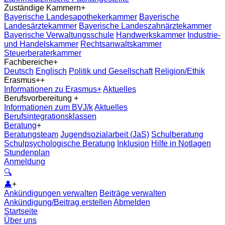
Zuständige Kammern
+
Bayerische Landesapothekerkammer
Bayerische
Landesärztekammer
Bayerische Landeszahnärztekammer
Bayerische Verwaltungsschule
Handwerkskammer
Industrie-
und Handelskammer
Rechtsanwaltskammer
Steuerberaterkammer
Fachbereiche
+
Deutsch
Englisch
Politik und Gesellschaft
Religion/Ethik
Erasmus+
+
Informationen zu Erasmus+
Aktuelles
Berufsvorbereitung
+
Informationen zum BVJ/k
Aktuelles
Berufsintegrationsklassen
Beratung
+
Beratungsteam
Jugendsozialarbeit (JaS)
Schulberatung
Schulpsychologische Beratung
Inklusion
Hilfe in Notlagen
Stundenplan
Anmeldung
🔍
👤
+
Ankündigungen verwalten
Beiträge verwalten
Ankündigung/Beitrag erstellen
Abmelden
Startseite
Über uns