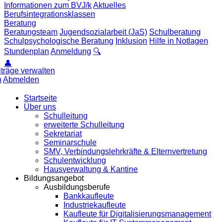
Informationen zum BVJ/k
Aktuelles
Berufsintegrationsklassen
Beratung
Beratungsteam
Jugendsozialarbeit (JaS)
Schulberatung
Schulpsychologische Beratung
Inklusion
Hilfe in Notlagen
Stundenplan
Anmeldung
🔍
👤
iträge verwalten
n
Abmelden
Startseite
Über uns
Schulleitung
erweiterte Schulleitung
Sekretariat
Seminarschule
SMV, Verbindungslehrkräfte & Elternvertretung
Schulentwicklung
Hausverwaltung & Kantine
Bildungsangebot
Ausbildungsberufe
Bankkaufleute
Industriekaufleute
Kaufleute für Digitalisierungsmanagement